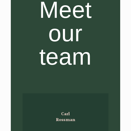
Meet
our
team
Carl
Rossman