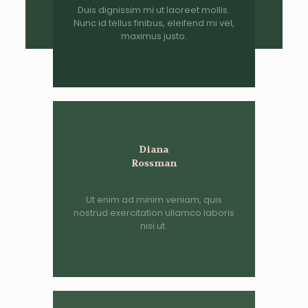
Duis dignissim mi ut laoreet mollis.
Nunc id tellus finibus, eleifend mi vel,
maximus justo.
Diana
Rossman
Ut enim ad minim veniam, quis
nostrud exercitation ullamco laboris
nisi ut.