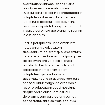
exercitation ullamco laboris nisi ut
aliquip ex ea commodo consequat.
Duis aute irure dolor in reprehenderit in
voluptate velit esse cillum dolore eu
fugiat nulla pariatur. Excepteur sint
occaecat cupidatat non proident, sunt
in culpa qui officia deserunt mollit anim
id est laborum.
Sed ut perspiciatis unde omnis iste
natus error sit voluptatem
accusantium doloremque laudantium,
totam rem aperiam, eaque ipsa quae
ab illo inventore veritatis et quasi
architecto beatae vitae dicta sunt
explicabo. Nemo enim ipsam
voluptatem quia voluptas sit
aspernatur aut odit aut fugit, sed quia
consequuntur magni dolores eos qui
ratione voluptatem sequi nesciunt.
Neque porro quisquam est, qui
dolorem ipsum quia dolor sit amet,
consectetur, adipisci velit, sed quia