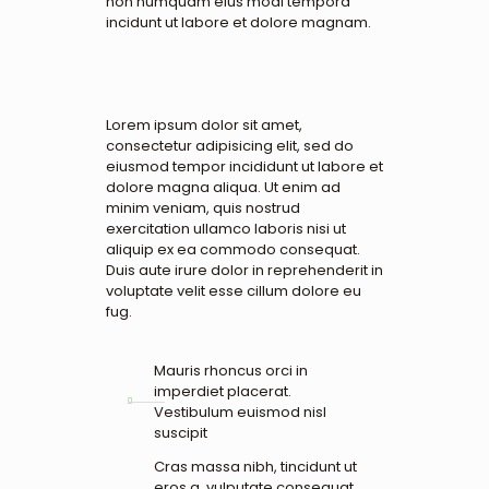
non numquam eius modi tempora
incidunt ut labore et dolore magnam.
Lorem ipsum dolor sit amet,
consectetur adipisicing elit, sed do
eiusmod tempor incididunt ut labore et
dolore magna aliqua. Ut enim ad
minim veniam, quis nostrud
exercitation ullamco laboris nisi ut
aliquip ex ea commodo consequat.
Duis aute irure dolor in reprehenderit in
voluptate velit esse cillum dolore eu
fug.
Mauris rhoncus orci in
imperdiet placerat.
Vestibulum euismod nisl
suscipit
Cras massa nibh, tincidunt ut
eros a, vulputate consequat