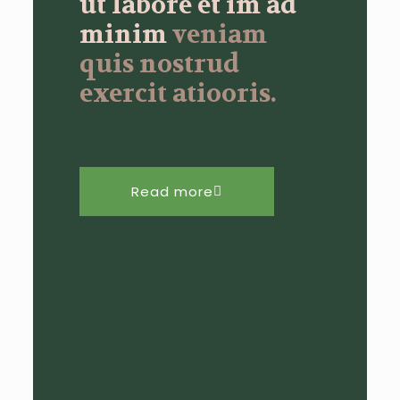
ut labore et im ad
minim
veniam
quis nostrud
exercit atiooris.
Read more